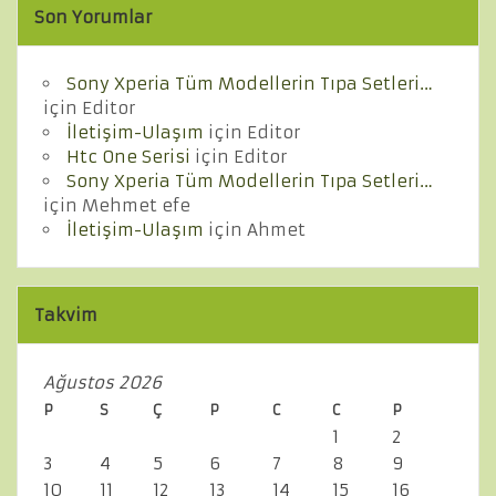
Son Yorumlar
Sony Xperia Tüm Modellerin Tıpa Setleri…
için
Editor
İletişim-Ulaşım
için
Editor
Htc One Serisi
için
Editor
Sony Xperia Tüm Modellerin Tıpa Setleri…
için
Mehmet efe
İletişim-Ulaşım
için
Ahmet
Takvim
Ağustos 2026
P
S
Ç
P
C
C
P
1
2
3
4
5
6
7
8
9
10
11
12
13
14
15
16