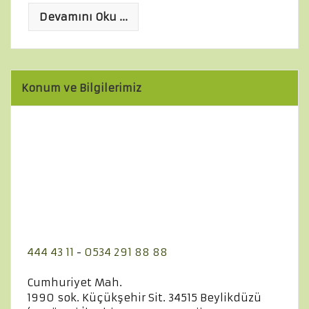
Devamını Oku ...
Konum ve Bilgilerimiz
444 43 11
-
0534 291 88 88
Cumhuriyet Mah.
1990 sok. Küçükşehir Sit. 34515 Beylikdüzü