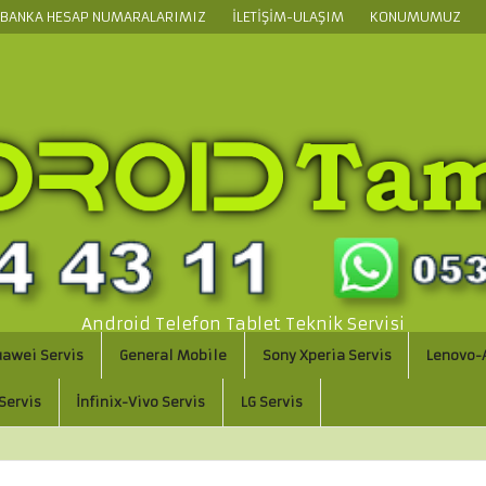
BANKA HESAP NUMARALARIMIZ
İLETIŞIM-ULAŞIM
KONUMUMUZ
Android Telefon Tablet Teknik Servisi
uawei Servis
General Mobile
Sony Xperia Servis
Lenovo-A
Servis
İnfinix-Vivo Servis
LG Servis