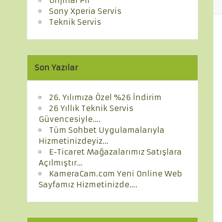
Orijinal Pil
Sony Xperia Servis
Teknik Servis
Son Yazılar
26. Yılımıza Özel %26 İndirim
26 Yıllık Teknik Servis
Güvencesiyle….
Tüm Sohbet Uygulamalarıyla
Hizmetinizdeyiz…
E-Ticaret Mağazalarımız Satışlara
Açılmıştır…
KameraCam.com Yeni Online Web
Sayfamız Hizmetinizde….