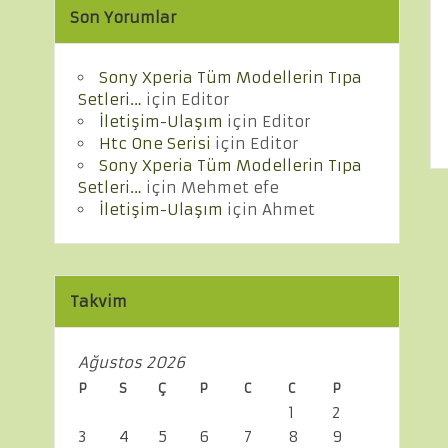
Son Yorumlar
Sony Xperia Tüm Modellerin Tıpa
Setleri…
için
Editor
İletişim-Ulaşım
için
Editor
Htc One Serisi
için
Editor
Sony Xperia Tüm Modellerin Tıpa
Setleri…
için
Mehmet efe
İletişim-Ulaşım
için
Ahmet
Takvim
Ağustos 2026
P
S
Ç
P
C
C
P
1
2
3
4
5
6
7
8
9