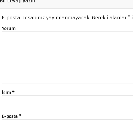
Bir cevap yazın
E-posta hesabınız yayımlanmayacak.
Gerekli alanlar
*
i
Yorum
İsim
*
E-posta
*