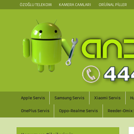
ÖZOĞLU TELEKOM
KAMERA CAMLARI
ORIJINAL PILLER
Apple Servis
Samsung Servis
Xiaomi Servis
H
OnePlus Servis
Oppo-Realme Servis
Reeder-Omix 