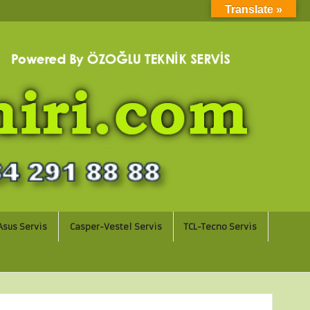
Translate »
sus Servis
Casper-Vestel Servis
TCL-Tecno Servis