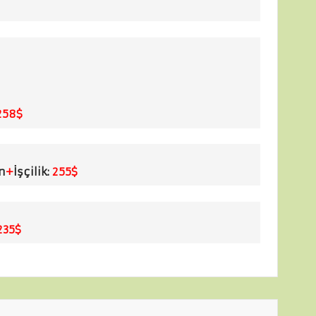
258$
n
+
İşçilik:
255$
235$