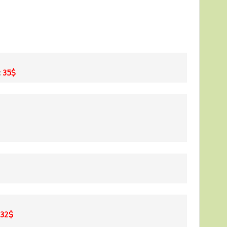
:
35$
132$