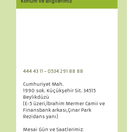
Konum ve Bilgilerimiz
444 43 11
-
0534 291 88 88
Cumhuriyet Mah.
1990 sok. Küçükşehir Sit. 34515
Beylikdüzü
(E-5 üzeri,İbrahim Mermer Camii ve
Finansbank arkası,Çınar Park
Rezidans yanı)
Mesai Gün ve Saatlerimiz: